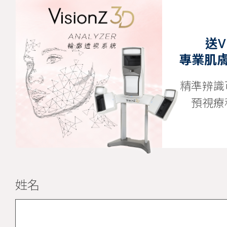
送Vi
專業肌
精準辨識
預視療
姓名