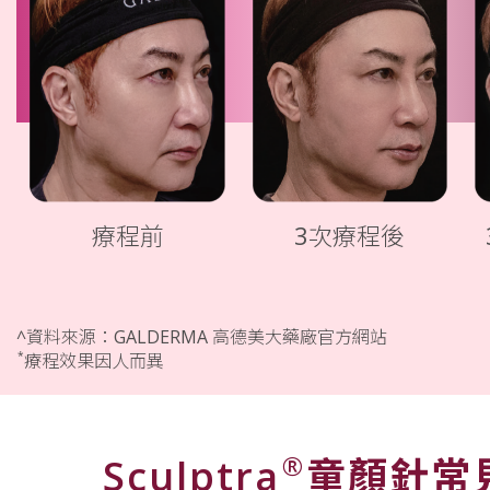
療程前
3次療程後
^資料來源：GALDERMA 高德美大藥廠官方網站
*
療程效果因人而異
®
Sculptra
童顏針常