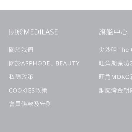
重新定義自然美感
當我們談到追求自然、持久、立體的面部改變時，越來越多人將
關於MEDILASE
旗艦中心
撐結構的療程。在各種微整與填補方案中，Sculptra 因其非
再生機制的特性，成為追求看起來年輕但不做作族群的重要選擇
關於我們
尖沙咀The 
塑然雅不是一般填充：它是結構性改變的
關於ASPHODEL BEAUTY
旺角朗豪坊2
傳統玻尿酸填充主要著眼於在需要部位補足體積，快速改善凹陷
材料本身的量。相較之下，此療程採用的是一種能在體內逐步被
私隱政策
旺角MOKO
生的生物相容性材料。這代表著它的作用，不止於填補空間，而
與重建，讓面部輪廓、膚質與支撐度逐步改善，帶來更持久、更
COOKIES政策
銅鑼灣金朝
結構性改善 vs. 暫時性填充
玻尿酸：立即可見的體積增加
會員條款及守則
Sculptra：逐步改善肌膚支撐力與膠原網絡
結果差異：前者看得見，後者更深層且更持久
如何運作？一場從肌底開始的改變