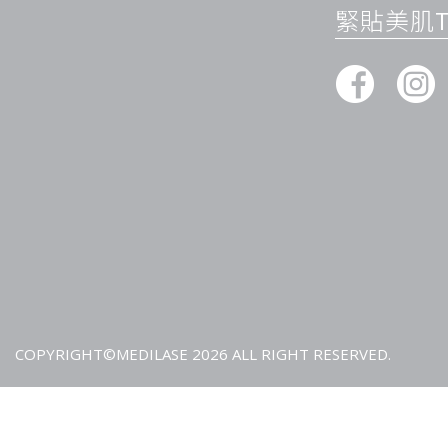
緊貼美肌Ti
塑然雅的核心是利用生物可吸收的成分，在注射後被肌膚逐步吸
膠原蛋白是肌膚結構中的主要支撐網絡，隨著年齡增長，其自然
陷、鬆弛與紋路。由於其獨特的作用機制，能夠讓皮膚逐步重建
升臉部輪廓並改善肌膚質感。
四個階段：由內而外的修復流程
注射導入：
定位於深層組織，需由經驗豐富的醫師評估。
吸收反應：
材料逐步被肌膚吸收，開始與周圍組織互動。
刺激膠原生成：
在數週至數月的過程中，肌膚逐步建立新
持久改善：
當新生膠原形成後，臉部輪廓與支撐感會更穩
面部各區域的具體改善效果
不同於只改變表面外觀的療程，這類療程能在以下常見需求中發
1. 淡化淚溝、改善眼下凹陷
與單純填補不同，Sculptra 能夠改善眼周支撐結構，使得淚
COPYRIGHT©MEDILASE 2026 ALL RIGHT RESERVED.
成深陷的原因，讓眼部看起來更有精神但不僵硬。
2. 修補臉頰體積流失與鬆弛
隨著年齡增長，臉頰中段容易失去飽滿感並出現下垂。這種狀態