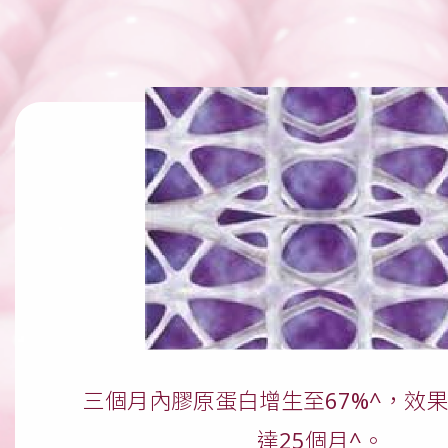
三個月內膠原蛋白增生至67%^，效
達25個月^。