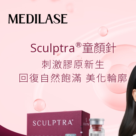
®
Sculptra
童顏針
刺激膠原新生
回復自然飽滿 美化輪廓