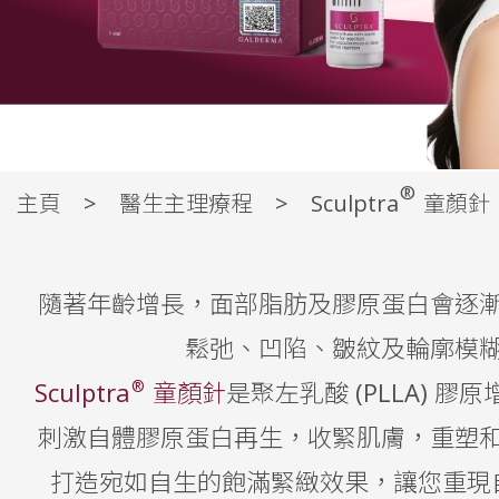
®
Sculptra® 童顏針療程｜
主頁
醫生主理療程
Sculptra
童顏針
輪廓
隨著年齡增長，面部脂肪及膠原蛋白會逐
Sculptra®童顏針，又稱塑然雅，是一種以聚左旋乳酸(PLLA
劑，能促進自體膠原蛋白新生，讓肌膚自然回復緊緻Q彈，填補
鬆弛、凹陷、皺紋及輪廓模
等)、撫平皺紋、提升臉部輪廓，打造豐盈飽滿的童顏光采，效果
醫美
®
Sculptra
童顏針
是聚左乳酸 (PLLA) 
V面
刺激自體膠原蛋白再生，收緊肌膚，重塑
Sylfirm
眼袋槍
打造宛如自生的飽滿緊緻效果，讓您重現
Thermage