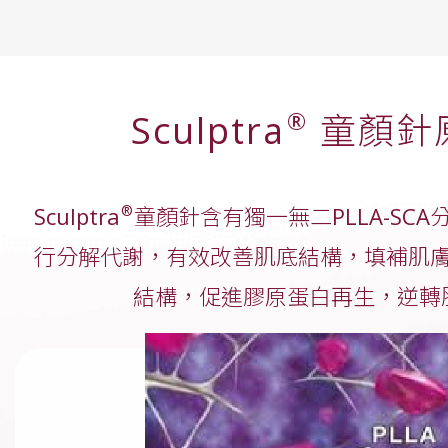
ONDA
冷凍溶脂
打斑
產後修身
Botox
®
Sculptra
童顏針
Juvelook 素顏針
美神針
juvéderm
Profhilo
外泌體
®
Sculptra
童顏針含有獨一無二PLLA-SC
鈦提升
Sculptra
行分解代謝，有效改善肌底結構，填補肌
水光槍
結構，促進膠原蛋白再生，逆轉