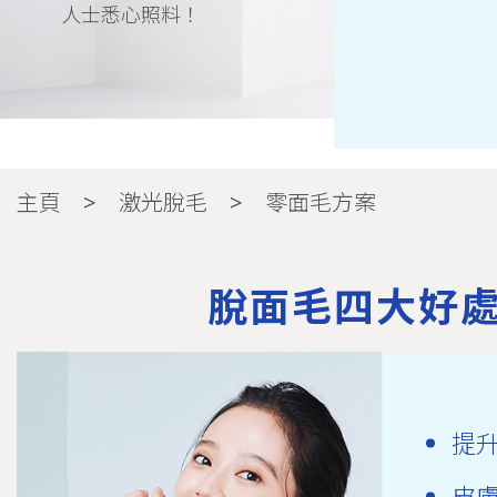
人士悉心照料！
激光脫面毛 | 面部脫毛 呈現白滑無
主頁
激光脫毛
零面毛方案
MEDILASE
激光脫面毛後，皮膚更淨白、護膚品更易吸收、妝容更貼服無瑕！M
脫面毛四大好
療程由經驗豐富的高級治療師主理，承諾以至高安全標準，提供
底擺脫面毛困擾，以後皮質污漬不易積聚，肌膚更通透。
脫毛
脫面毛
脫唇毛
提
小腿脫毛
腋下脫毛
皮
bikini 脫毛