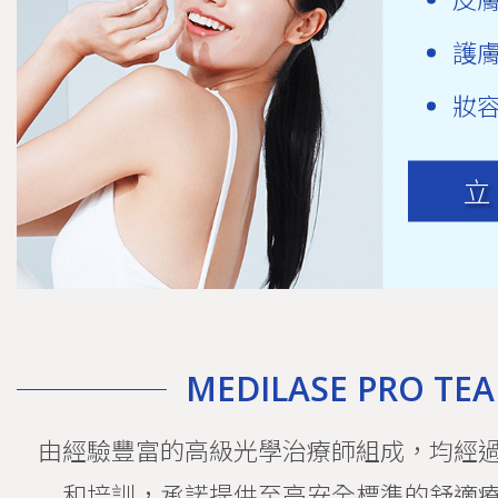
毛囊角質化
腋下美白療程
護
脫毛學生
脫毛優惠
妝
脫毛方法
Candela Gentlelase Pro
全身脫毛
立
MEDILASE PRO TE
由經驗豐富的高級光學治療師組成，均經
和培訓，承諾提供至高安全標準的舒適