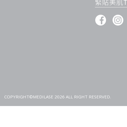
疼痛感與緩解措施
緊貼美肌Ti
激光脫毛過程中的疼痛感通常為輕中度，形容為“彈刺感”。為
或塗抹麻醉藥膏。這些措施可以有效緩解疼痛，提高治療的舒適
常見風險
雖然激光脫毛是一種安全的技術，但仍存在一些短暫的不良反應
外，深膚色或近期暴曬的人群需要格外謹慎，因為這些因素可能
險。
替代方案
如果您暫時不考慮激光脫毛，可以選擇其他脫毛方法，如脫毛膏
較為短暫。蜜蠟或線脫毛雖然可以達到更持久的效果，但對於後
不利影響，因為它們會“拔根”，可能干擾毛囊的狀態。
誰更適合激光療程？
以下人群更適合選擇激光療程：
COPYRIGHT©MEDILASE 2026 ALL RIGHT RESERVED.
上唇、下頜或鬢角有深色或中等粗細毛髮的人群；
因倒毛、剃後黑點或化妝卡粉而困擾的人群；
對蜜蠟或線脫毛不耐受、皮膚易敏感的人群。
總之，激光脫面毛是一種高效且長效的脫毛方式，適合大多數人