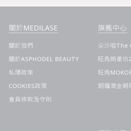
激光脫面毛護理全指南
想要擺脫上唇汗毛、鬢角細毛或下頜胡青的困擾？激光脫毛是一
關於MEDILASE
旗艦中心
以下將系統地為您解讀激光脫面毛的適用人群、療程次數、疼痛
風險，全面解析激光脫面毛療程。
關於我們
尖沙咀The 
工作原理
激光療程的核心在於“選擇性光熱作用”。它利用激光或光學能
關於ASPHODEL BEAUTY
旺角朗豪坊2
吸收，並將這些能量轉化為熱量。熱量會對毛囊幹細胞造成熱損
期減少毛髮的效果。此外，這一過程還能使毛髮變細、變慢生長
私隱政策
旺角MOKO
適用部位
激光脫毛可用於面部多個部位，包括上唇、下頜、鬢角、面頰和
COOKIES政策
銅鑼灣金朝
的處理需要特別謹慎，以確保不影響眉毛的自然形態。
會員條款及守則
療程次數
通常需要 6–10 次治療，每次治療間隔 4–6 周。具體的療程
粗細以及荷爾蒙水準的差異而有所不同。例如，面部細軟毛髮（
低，對激光能量的反應較弱，因此所需的治療次數可能多於腋下