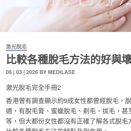
激光脫毛
比較各種脫毛方法的好與
發
08 | 03 | 2026
BY
MEDILASE
表
激光脫毛完全手冊2
於
香港曾有調查顯示約9成女性都曾經脫毛，
適，有脫毛膏、蜜蠟脫毛、剃毛、拔毛，甚
等，但大都份女性都沒有正確了解各式脫毛
比較各種脫毛方法的特點及副作用。