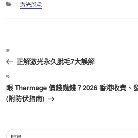
分
激光脫毛
類
文
上
前
章
一
正解激光永久脫毛7大誤解
篇
導
文
覽
下
後
章
篇
眼 Thermage 價錢幾錢？2026 香港收
文
(附防伏指南)
章