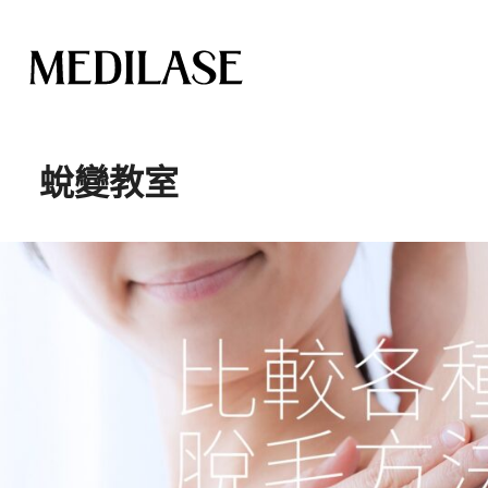
跳
至
蛻變教室
內
容