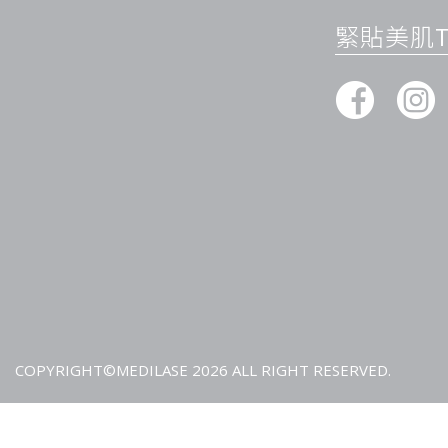
緊貼美肌Ti
為什麼選擇全身激光脫毛？
長效、減少維護成本
激光脫毛能夠深入毛囊，用光能破壞毛囊再生能力，使毛髮生長
加，毛髮再生速度變慢、數量變少，每隔幾個月或者半年才需做
（如刮毛、蜜蠟、脫毛膏）相比，不但更省時，也不必經常更換
均勻自然，改善皮膚質感
激光脫毛不只是除毛，更能促進皮膚表面的平滑感。許多人發現
減少反覆刮除或拔除毛髮所造成的微小傷害／角質刺激，變得更
現「小疙瘩」。對於肌膚暗沉、毛孔粗大或因剃毛而導致黑頭、
漸改善。
時間彈性與省心設計
全身脫毛方案不限部位數量、無額外時間限制，無論你是想一次
部位，都沒有隱藏費用或疊加消費。這樣的方案特別適合平日繁
COPYRIGHT©MEDILASE 2026 ALL RIGHT RESERVED.
不必為了眾多部位分開數次訪問，而可以一次性安排全面療程，
療程完成與預期效果
毛髮減少率
：經過 4-6 次以上療程後，多數客人會看到毛髮