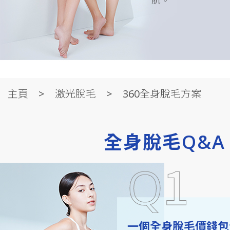
肌。
全身脫毛 | 一個價錢包全身36個
主頁
激光脫毛
360全身脫毛方案
MEDILASE
MEDILASE全身脫毛價錢至抵優惠明碼實價，絕無額外收費。
全身脫毛Q&A
毛，脫完手毛又想脫埋其他。現時於MEDILASE做全身脫毛，
均不限部位數量及時間，最適合做全身激光脫毛的時機就是現在
1
Q
脫毛
脫面毛
脫唇毛
小腿脫毛
腋下脫毛
一個全身脫毛價錢包
bikini 脫毛