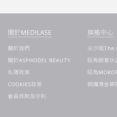
全身脫毛實惠之選
關於MEDILASE
旗艦中心
全身脫毛的優勢包括價格實惠、無額外收費、無時段限制以及不
一站式的服務模式，為顧客提供了一種實惠、便捷且高效的脫毛
關於我們
尖沙咀The 
服務優勢
無時段限制
關於ASPHODEL BEAUTY
旺角朗豪坊2
不會因為工作時間的衝突而影響脫毛計劃。同時，對於一些經常
私隱政策
旺角MOKO
也可以根據自己的行程靈活調整脫毛時間，確保能夠按時完成整
不限部位數量
COOKIES政策
銅鑼灣金朝
進行全身脫毛每次接受療程均不限部位數量。這意味著顧客可以
多個部位進行脫毛治療，而不用擔心會因為部位數量過多或治療
會員條款及守則
用。這種不限部位數量及時間的服務模式，為顧客提供了更加全
顧客可以毫無後顧之憂地選擇自己想要脫毛的部位，一次性解決
也可以根據自己的皮膚狀況和耐受程度，與美容師溝通確定合適
的同時，也能保證皮膚的健康。