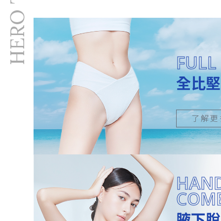
毛囊角質化
腋下美白療程
脫毛學生
脫毛優惠
脫毛方法
FULL 
Candela Gentlelase Pro
全身脫毛
全比堅
醫美
V面
Sylfirm
眼袋槍
了解更
Thermage
ONDA
冷凍溶脂
打斑
產後修身
HAND
Botox
COM
Juvelook 素顏針
美神針
腋下脫
juvéderm