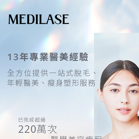
1
3
年
專
業
醫
美
經
驗
全
方
位
提
供
一
站
式
脫
毛
、
年
輕
醫
美
、
瘦
身
塑
形
服
務
已完成超過
220
萬次