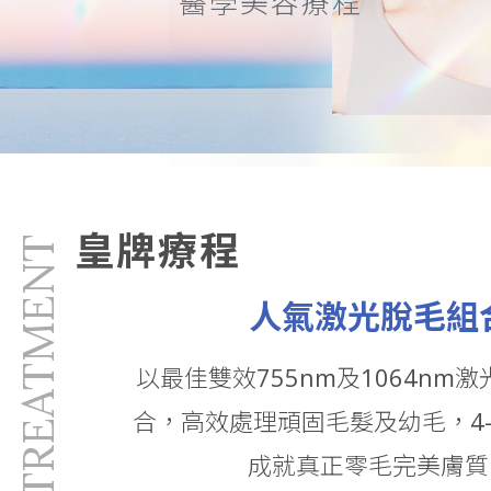
醫學美容療程
激光脫毛新標準 | 推薦的 NO.1 永
脫毛 - MEDILASE
皇牌療程
HERO TREATMENT
MEDILASE突破脫毛新標準，755永久脫毛及1064激光嫩膚
人氣激光脫毛組
逾30萬真實用戶永久脫毛推薦，盡顯肌膚真實淨白無瑕質感，
全、永久脫毛效果。香港激光脫毛專家 MEDILASE。
脫毛
以最佳雙效755nm及1064nm
脫面毛
脫唇毛
合，高效處理頑固毛髮及幼毛，4
小腿脫毛
成就真正零毛完美膚質
腋下脫毛
bikini 脫毛