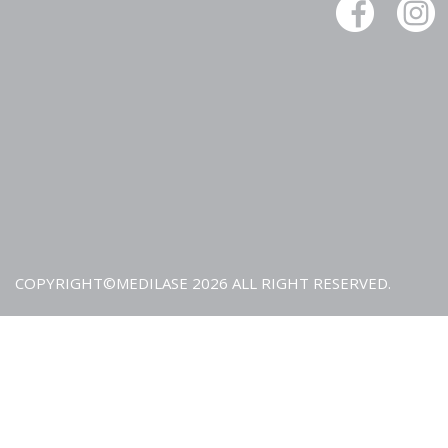
為了確保激光脫毛的安全與效果最大化，治療參數的精準調校至
髮狀況存在很大差異，這就要求美容師在進行療程前，必須對皮
度等因素進行全面評估。根據評估結果，美容師會精確調整激光
度等參數，以適應具體情況。例如，對於膚色較深的人士，需要
皮膚吸收過多能量而導致色素沉著等不良反應；而對於毛髮較粗
要增加激光能量，以確保能夠有效破壞毛囊。專業的操作不僅能
能顯著提升治療效果，讓使用者在安全的前提下獲得理想的脫毛
專業操作：提升效果的重要保障
激光脫毛是一項專業性很強的美容專案，需要由經過嚴格培訓的
美容師不僅具備扎實的醫美知識和豐富的療程經驗，還能夠熟練
在治療過程中，美容師會根據使用者的反應和治療效果，及時調
全性和有效性。此外，專業美容師還會在療程前後提供詳細的護
COPYRIGHT©MEDILASE 2026 ALL RIGHT RESERVED.
作，促進皮膚的恢復和癒合。只有通過專業的操作和精心的護理
佳效果，真正享受到醫學美容帶來的便利和美麗。
總之，激光脫毛以其獨特的原理和顯著的效果，在現代醫學美容
對黑色素的精準利用、光束照射的精確控制、治療參數的精準調
提供安全、高效、持久的脫毛解決方案。相信隨著科技的不斷進
來越成熟和完善，為更多的人帶來美麗和自信。