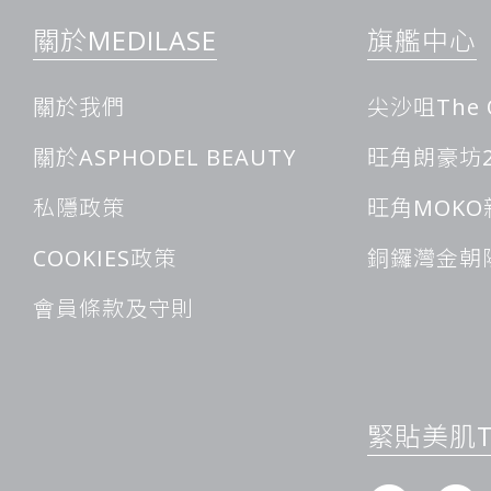
現代醫學美容新寵：激光脫毛技術
關於MEDILASE
旗艦中心
在現代醫學美容中，激光脫毛憑藉其高效和持久的效果，成為了
療程為那些飽受多毛困擾的人帶來了福音，讓他們能夠輕鬆擺脫
關於我們
尖沙咀The 
細膩的肌膚。
核心原理：黑色素的“能量陷阱”
關於ASPHODEL BEAUTY
旺角朗豪坊2
激光脫毛的核心奧秘在於其對毛囊中黑色素的精準利用。黑色素
色素，它就像一個“能量陷阱”，能夠選擇性地吸收激光或光學
私隱政策
旺角MOKO
照射到皮膚表面時，黑色素會迅速捕捉這些能量，並將其轉化為
聚，形成高溫環境，進而對毛囊的結構造成破壞。一旦毛囊的結
COOKIES政策
銅鑼灣金朝
受到抑制，無法再正常再生，從而實現了長期脫毛的目的。
光束照射：能量傳遞的關鍵環節
會員條款及守則
激光光束照射是整個脫毛過程中的關鍵步驟。當激光設備啟動後
準確地打在皮膚表面的毛髮上。這些激光具有特定的波長和能量
被毛囊中的黑色素吸收。在照射過程中，激光光束會穿透皮膚表
隨著能量的不斷傳遞，毛囊中的黑色素逐漸升溫，最終達到破壞
看似簡單，但實際上需要高度精確的控制和操作，以確保能量能
緊貼美肌Ti
避免對周圍正常組織造成損傷。
精準調校：安全與效果的雙重保障