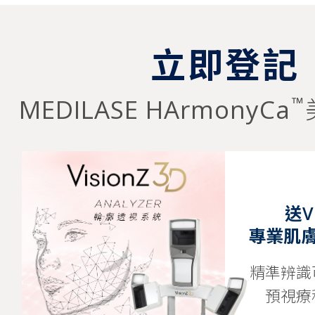
立即登記
™
MEDILASE HArmonyCa
送Vi
專業肌
精準辨識
預視療