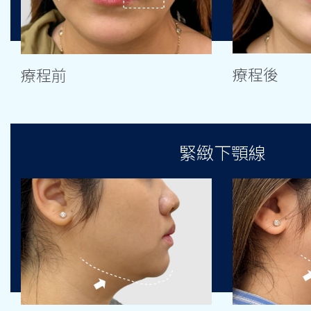
療程後
療程前
緊緻下顎線