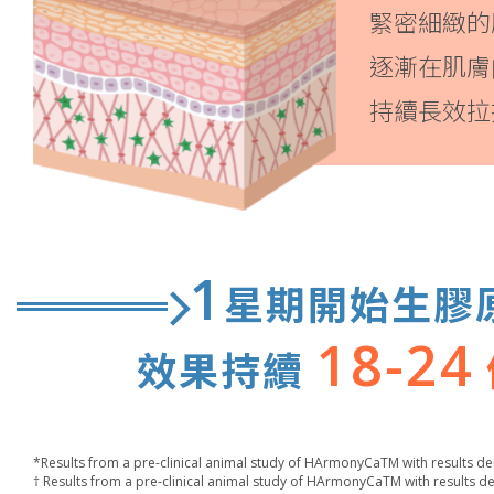
緊密細緻的
逐漸在肌膚
持續長效拉
1
星期開始生膠
18-24
效果持續
*Results from a pre-clinical animal study of HArmonyCaTM with results 
† Results from a pre-clinical animal study of HArmonyCaTM with results 