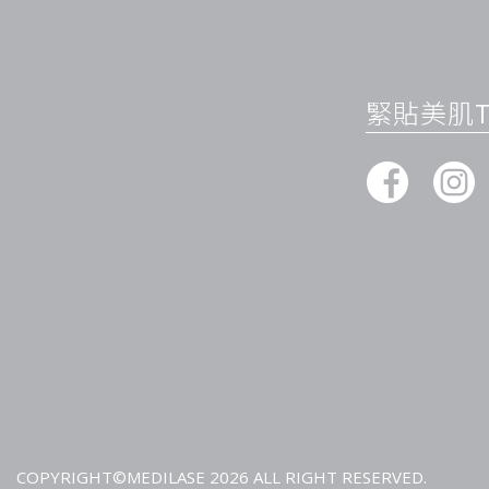
月，真正做到讓美麗常駐。為我們提供了一種全新且有效的方式
沉等問題。讓我們一起踏上這段美麗的新旅程，重拾自信與活力
什麼是 HArmonyCa™ 美神針 ─ 深度解析
緊貼美肌Ti
HArmonyCa™ 是由全球知名醫美品牌 Allergan Aestheti
膠原刺激療程。結合先進科技與個人化護理，旨在協調人體各方
Harmonyca 的命名來自於 “Harmony” + “ca”（代表「
觀的改善，更強調內在與外在的和諧統一。
這個療程可能涵蓋皮膚重塑、輪廓雕刻、青春再生以及肌膚質感
的醫學美容儀器與專業療程，Harmonyca 致力於為每位客人
升。
療程特色與科技亮點
多模態治療（Multimodal Therapies）
Harmonyca 採用多種科技的組合，如微針射頻、光療 (Laser
與注射技術等。這種混合方式能涵蓋從膚質、色素到深層組織的
美容效果。
高精度儀器與探頭
COPYRIGHT©MEDILASE 2026 ALL RIGHT RESERVED.