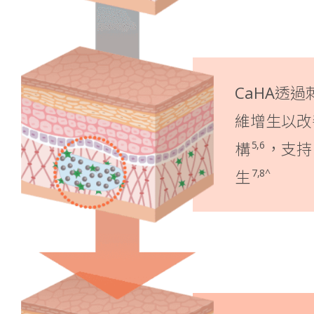
CaHA透
維增生以改
5,6
構
，支持
7,8^
生