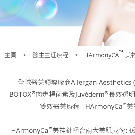
™
HArmonyCa™ 美神針療程 
主頁
醫生主理療程
HArmonyCA
美
喚活新生膠原
全球醫美領導廠商Allergan Aesthetic
美神針融合創新美肌療法與Harmonyca™技術，針對肌膚鬆
皮層刺激膠原增生，以獨特的「C-shape拉提」帶來革新三重
®
®
BOTOX
肉毒桿菌素及Juvéderm
長效透明
期。專業團隊精準改善法令紋，支撐蘋果肌，效果持久達18-24
醫美
™
雙效醫美療程 - HArmonyCa
美
V面
Sylfirm
眼袋槍
™
HArmonyCa
美神針糅合兩大美肌成份: 透
Thermage