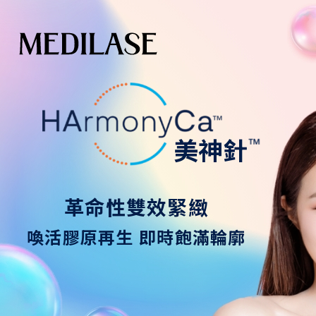
™
美神針
革
命
性
雙
效
緊
緻
喚
活
膠
原
再
生
即
時
飽
滿
輪
廓