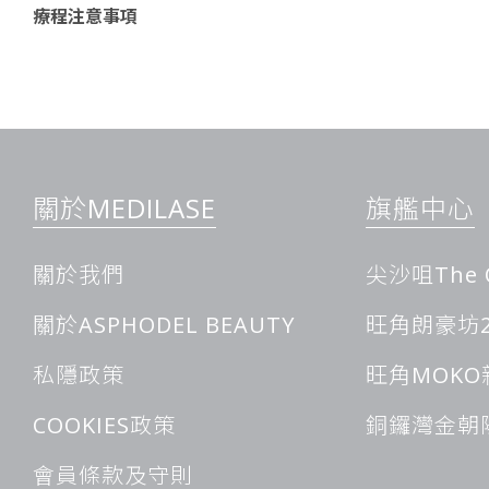
療程注意事項
美神針融合創新美肌療法與Harmonyca
麗肌膚的新紀元
關於MEDILASE
旗艦中心
隨著生活壓力的加大和不良生活習慣的滋生，人的皮膚常顯得無
與暗沉。這種現象不僅影響了人們的外貌，更可能對心理和精神
關於我們
尖沙咀The 
尋找一種能夠有效解決這些問題的美肌療法，變得尤為重要。
美神針深入皮膚的真皮層，通過特殊的針刺手法啟動膠原蛋白的
關於ASPHODEL BEAUTY
旺角朗豪坊2
與彈性。與傳統的美肌療法相比，它更具創新性和效果持久性。
值得一提的是，這種方法無創無痛，讓受眾在治療過程中減少了
私隱政策
旺角MOKO
是，療程後零恢復期，讓您在短時間內即可恢復正常生活和工作
COOKIES政策
銅鑼灣金朝
專業團隊根據不同個體的皮膚狀況和需求，精確地設計治療方案
肌等常見的皮膚問題，提供了專業而有效的解決方案。經過一段
會員條款及守則
些問題得到了根本性的改善，皮膚由內而外散發出自然的光彩，這