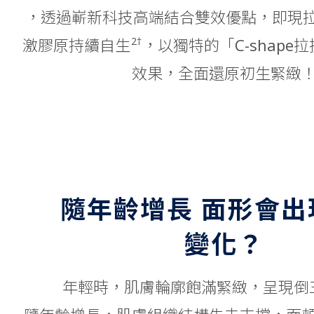
ONDA
，透過嶄新科技高端結合雙效優點，即現
冷凍溶脂
打斑
2†
激膠原持續自生
，以獨特的「C-shape
產後修身
Botox
效果，全面還原初生緊緻
Juvelook 素顏針
美神針
juvéderm
Profhilo
外泌體
鈦提升
Sculptra
水光槍
隨年齡增長 面形會出
變化？
年輕時，肌膚輪廓飽滿緊緻，呈現倒