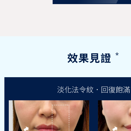
*
效果見證
淡化法令紋．回復飽滿