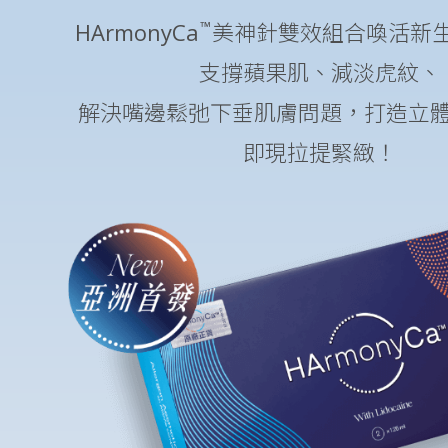
™
HArmonyCa
美神針雙效組合喚活新
支撐蘋果肌、減淡虎紋、
解決嘴邊鬆弛下垂肌膚問題，打造立
即現拉提緊緻！