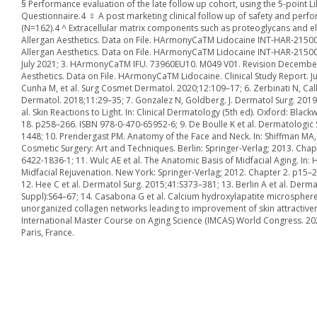
§ Performance evaluation of the late follow up cohort, using the 5-point Li
Questionnaire.4 ‡ A post marketing clinical follow up of safety and p
(N=162).4 ^ Extracellular matrix components such as proteoglycans and ela
Allergan Aesthetics. Data on File. HArmonyCaTM Lidocaine INT-HAR-2150036.
Allergan Aesthetics. Data on File. HArmonyCaTM Lidocaine INT-HAR-215004
July 2021; 3. HArmonyCaTM IFU. 73960EU10. M049 V01. Revision December
Aesthetics. Data on File. HArmonyCaTM Lidocaine. Clinical Study Report. J
Cunha M, et al. Surg Cosmet Dermatol. 2020;12:109–17; 6. Zerbinati N, Call
Dermatol. 2018;11:29–35; 7. Gonzalez N, Goldberg. J. Dermatol Surg. 2019
al. Skin Reactions to Light. In: Clinical Dermatology (5th ed). Oxford: Black
18. p258–266. ISBN 978-0-470-65952-6; 9. De Boulle K et al. Dermatologic
1448; 10. Prendergast PM. Anatomy of the Face and Neck. In: Shiffman MA, 
Cosmetic Surgery: Art and Techniques. Berlin: Springer-Verlag; 2013. Chap
6422-1836-1; 11. Wulc AE et al. The Anatomic Basis of Midfacial Aging. In: H
Midfacial Rejuvenation. New York: Springer-Verlag; 2012. Chapter 2. p15–
12. Hee C et al. Dermatol Surg. 2015;41:S373–381; 13. Berlin A et al. Derm
Suppl):S64–67; 14. Casabona G et al. Calcium hydroxylapatite microsphere
unorganized collagen networks leading to improvement of skin attractiven
International Master Course on Aging Science (IMCAS) World Congress. 20
Paris, France.