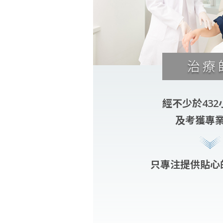
鈦提升
治療
經不少於43
及考獲專
只專注提供貼心