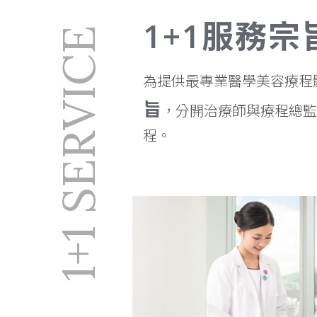
MEDILASE 醫學美容中心提供最專業美容體驗，遵從1+1服務
全面改善達至完美鑽石比例。
1+1服務宗
1+1 SERVICE
醫美
V面
去暗瘡印
為提供最專業醫學美容療程體
眼袋槍
旨
Thermage
，分開治療師與療程總監
ONDA
程。
冷凍溶脂
面部保濕
打斑
果酸煥膚
產後修身
Botox
Juvelook 素顏針
美神針
喬雅登
童顏針
Profhilo
外泌體