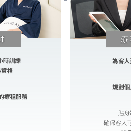
師
療
2小時訓練
為客人
業資格
規劃個
的療程服務
貼身
確保客人