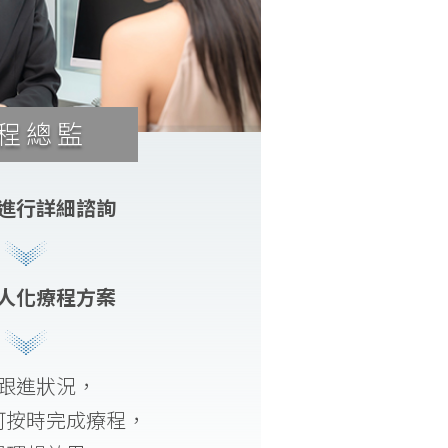
程總監
進行詳細諮詢
人化療程方案
跟進狀況，
可按時完成療程，