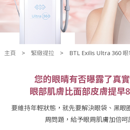
眼袋槍BTL Exilis Ultra 
主頁
緊緻提拉
BTL Exilis Ultra 360
時消除黑眼圈
您的眼晴有否曝露了真實
MEDILASE 最新一代 BTL Exilis Ultra 360 眼袋槍，利用
單極射頻技術，能徹底深入去眼袋、去眼紋及消除黑眼圈等八大
眼部肌膚比面部皮膚提早
此簡單無難度，一槍逆轉眼肌齡 8 年！
醫美
要維持年輕狀態，就先要解決眼袋、黑眼
V面
Sylfirm
周問題，給予眼周肌膚加倍呵
眼袋槍
Thermage