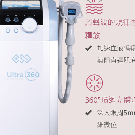
超聲波的規律
釋放
加速血液循
無阻直達肌
360°環迴立體
深入眼周5
細微位