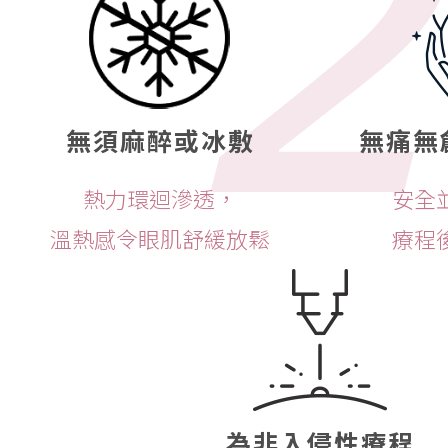
2
無須麻醉或冰敷
無痛無
熱力環迴滲透，
安全
溫熱感令眼肌舒緩放鬆
療程
為非入侵性療程