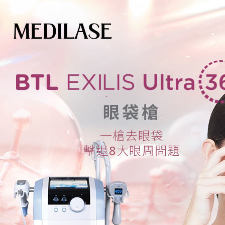
眼袋槍
一
槍
去
眼
袋
擊
退
8
大
眼
周
問
題