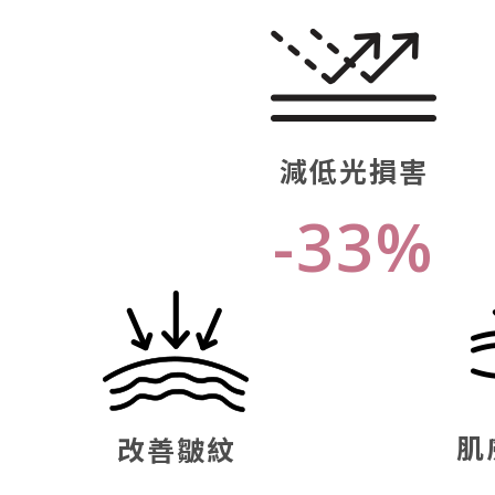
減低光損害
-33%
肌
改善皺紋