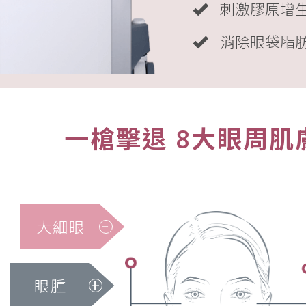
刺激膠原增
消除眼袋脂
一槍擊退 8大眼周肌
大細眼
眼腫