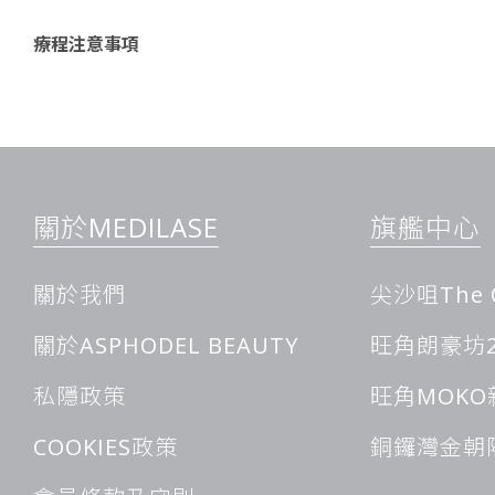
療程注意事項
揭秘去眼袋方法，讓你重煥眼部光彩
眾所周知，能搜集到的去眼袋、黑眼圈、眼紋等眼周問題的方法
關於MEDILASE
旗艦中心
個個小妙招，各有各的特點和效果。
日常護理法
關於我們
尖沙咀The 
日常護理可是最基礎也是最重要的。每天做好眼部清潔、保濕，
肌膚提供基本的呵護。比如早晚用溫和的潔面產品清潔眼部，然
關於ASPHODEL BEAUTY
旺角朗豪坊2
摩，促進吸收。
飲食調理法
私隱政策
旺角MOKO
飲食對眼部問題也有很大影響。多吃富含維他命的蔬菜水果，能
辛辣、油炸的食物，避免加重眼部負擔。比如每天飲一杯蔬果汁
COOKIES政策
銅鑼灣金朝
況有好處。