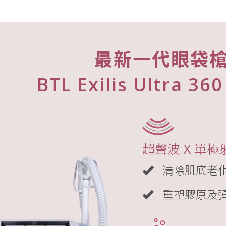
ONDA
冷凍溶脂
打斑
產後修身
Botox
最新一代眼袋
Juvelook 素顏針
美神針
BTL Exilis Ultra 3
juvéderm
Profhilo
外泌體
鈦提升
Sculptra
水光槍
超聲波 X 單
清除肌底老
重塑膠原及