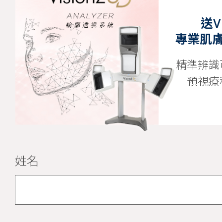
送Vi
專業肌
精準辨識
預視療
姓名