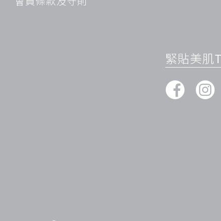
會員條款及守則
醫美手段法
如果眼部問題比較嚴重，醫美手段就是個不錯的選擇。現在的醫
激光祛眼袋、注射祛眼紋等，效果立竿見影。不過醫美有一定風
和專業的治療師。
探討去黑眼圈方法的策略
緊貼美肌Ti
分析自身狀況
首先要清楚明白自己眼部問題的成因和嚴重程度。是因為捱夜導
出現的眼紋？只有弄清楚這些，才能對症下藥。比如經常熬夜的
其他方法。
綜合多種方法
單一的方法可能效果有限，我們可以把日常護理、飲食調理和醫
協同作戰，去黑眼圈效果會更好。比如在日常護理的同時，注意
的醫美專案。
長期堅持
去黑眼圈並不是一朝一夕的事情。要有耐心和毅力，堅持使用適
天沒效果就放棄，只有長期堅持，才能看到明顯的改善。
實用的去眼紋建議