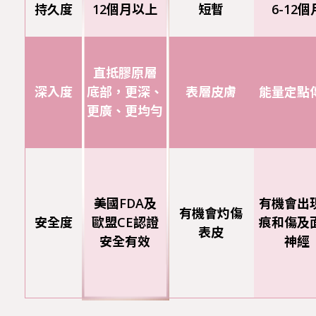
持久度
12個月以上
短暫
6-12個
直抵膠原層
深入度
底部，更深、
表層皮膚
能量定點
更廣、更均勻
美國FDA及
有機會出
有機會灼傷
安全度
歐盟CE認證
痕和
傷及
表皮
安全有效
神經