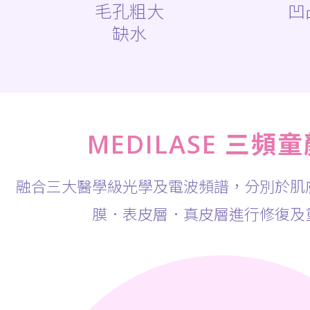
毛孔粗大
凹
缺水
MEDILASE 三頻
融合三大醫學級光學及電波頻譜，分別於肌膚
膜．表皮層．真皮層進行修復及