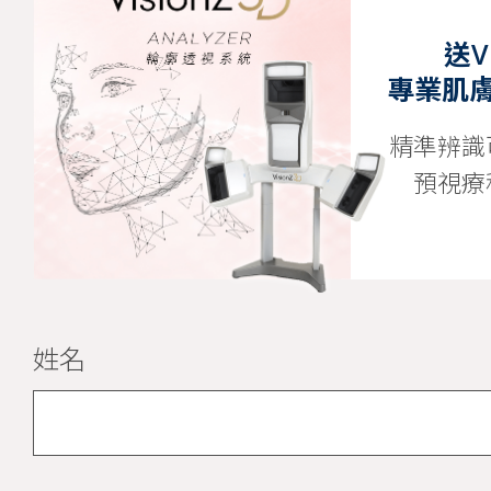
送Vi
專業肌
精準辨識
預視療
姓名