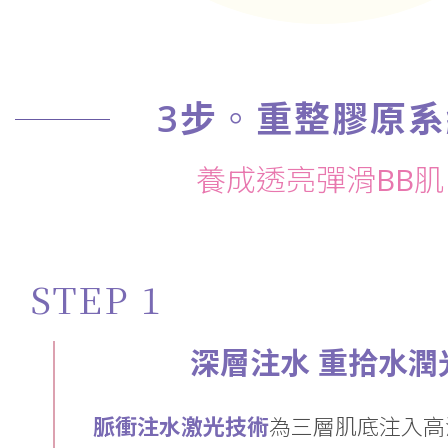
3步◦重整膠原系
養成透亮彈滑BB肌
STEP 1
深層注水 重拾水潤
脈衝注水激光技術
為三層肌底注入高