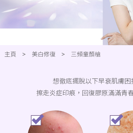
微針凹凸洞治療 | 美白去班 | 肌
主頁
美白修復
三頻童顏槍
顏槍
三頻童顏槍融合三大醫學級技術，分別於肌膚表皮層、肌底膜、
想徹底擺脫以下早衰肌膚困
療、深層注水、震碎色素。有效修復肌底，擊退炎症暗粒，凹凸
善色斑、暗啞乾燥等肌膚早衰問題，重拾回復年輕飽滿的肌膚狀
擦走炎症印痕，回復膠原滿滿青
醫美
v 面
去暗瘡印
去眼袋
收毛孔
Thermage