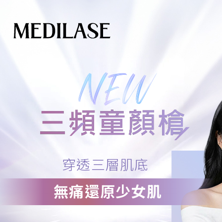
穿
透
三
層
肌
底
無
痛
還
原
少
女
肌