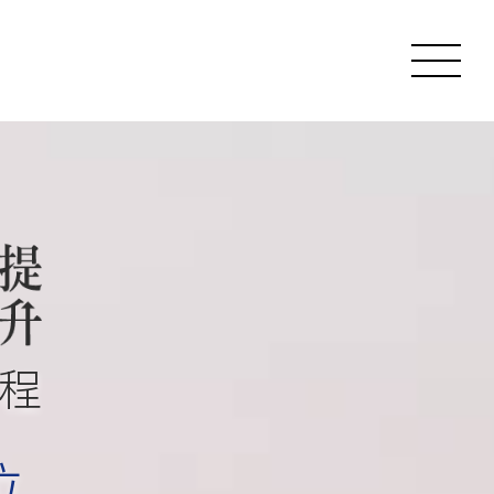
Toggl
naviga
程
拉