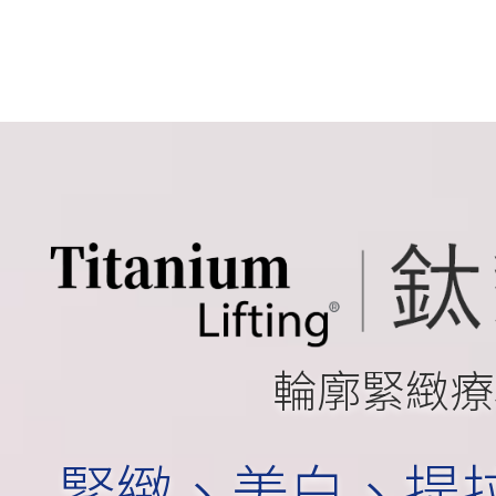
輪廓緊緻療
緊緻、美白、提