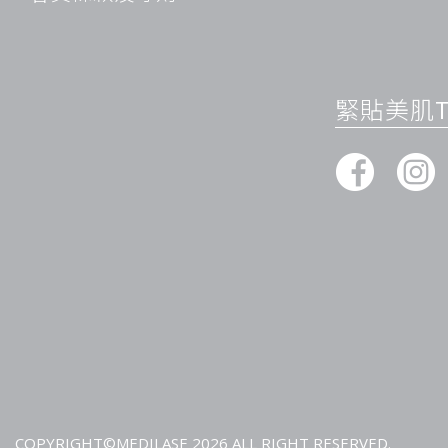
緊貼美肌Ti
COPYRIGHT©MEDILASE 2026 ALL RIGHT RESERVED.