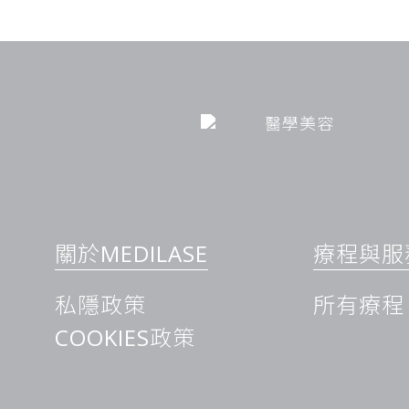
邁向完美肌膚的新里程：全方位腋下美白
在追求完美肌膚的現代美容觀念中，特定部位如腋下、比堅尼位
體膚色的均勻度，已成為大眾最為關注的美容課題。根據最新皮
75%的亞洲女士在不同生命週期中都曾經歷局部色素沉澱的困
自信心與穿著選擇造成重大影響。
為什麼皮膚會暗沉或有色斑？
皮膚暗沉或有色斑（包括雀斑、曬斑、黃褐斑、痘印等），主要
關於MEDILASE
療程與服
黑色素過度生成與沉澱
紫外線（UVA/UVB）照射使黑色素細胞活化，生成過量黑色
私隱政策
所有療程
慢，就會沉澱形成看得見的斑點。
COOKIES政策
內分泌／荷爾蒙波動
比如懷孕、口服避孕藥、月經週期失調等，都可能令黑色素生成
自由基與環境壓力