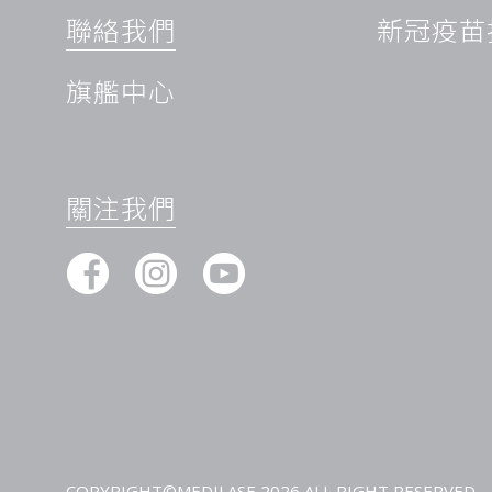
污染、壓力、熬夜、睡眠不足、抽煙等因素，促進自由基傷害，
聯絡我們
新冠疫苗
降，色斑與暗沉更易出現。
膠原與肌底膜受損
旗艦中心
當肌膚的支撐結構（如真皮層、膠原蛋白）受損，或者肌底膜（
以保持皮膚透明度與光澤，容易讓暗黃、粗糙、毛孔粗大這些問
針對這一現代美容需求，研發出一系列基於醫學美容的創新美白
認證的先進激光科技，結合經臨床實驗證實的複合成分，專門解
關注我們
戰。
在專業美容團隊的操作下，超過90%的接受者在一個療程後即
升。特別是在頑固的腋下黑色素處理方面，根據追蹤數據顯示，
現了可見的理想比堅尼位美白效果。
隨著個人形象意識的提升，以及對美好生活品質的追求，我們相
煥發自信的健康白嫩肌膚。通過持續的科技創新與嚴謹的醫美科
找到屬於自己的完美膚色。
值得注意的是，完美的肌膚護理需要持之以恆的保養，建議在接
合日常的健康生活習慣，才能真正達到肌膚持久煥白的最佳效果
用任何醫美療程前，請務必諮詢專業人員的意見。
COPYRIGHT©MEDILASE 2026 ALL RIGHT RESERVED.