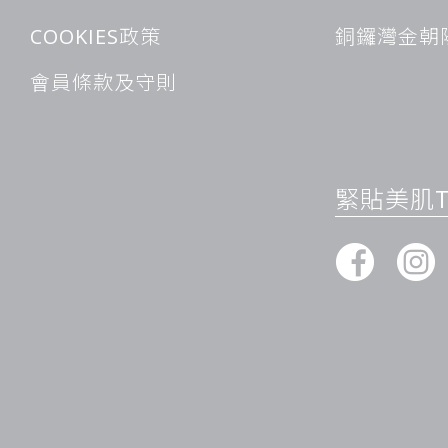
效果，據統計，85%以上的使用者在完成指定療程後，腿部毛
COOKIES政策
銅鑼灣金朝
其次，該療程還可有效改善毛囊問題，預防毛髮倒生等困擾。更
祛除多餘毛髮的同時，能夠激發肌膚內部的膠原蛋白合成，使脫
會員條款及守則
沒有小腿毛髮多的困擾後，無論是夏季穿上精緻的短裙、時尚的
美身姿，或是日常休閒穿搭，都可以展現由內而外的自信魅力。
毛的煩惱，生活質感和穿衣自由度都將得到顯著提升。
根據最新的美容行業數據顯示，近年來尋求專業醫美脫毛服務的
超過70%的消費者對小腿部位的脫毛格外關注。在各類脫毛專
緊貼美肌Ti
安全係數高的特點，已然成為都市女性提升整體形象的熱門選擇
建議需按照個性化方案，在專業美容師的指導下進行多次療程治
理想狀態。
對於那些注重生活品質、追求完美形象的現代人士而言，選擇激
刻的美肌需求，更能為後續的造型設計提供更多可能性。在這個
有細膩光滑的雙腿已然成為優雅氣質的重要展現。
脫腳毛療程的細節
次數與間隔：腿部通常 4–8 次為一療程；間隔 6–8 周左右（
疼痛感：多形容為“被橡皮筋彈到”或針刺樣；配合強冷卻或表麻