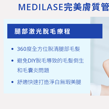
MEDILASE完美膚質
毛囊角質化
腋下美白療程
脫毛學生
脫毛優惠
脫毛方法
腿部激光脫毛療程
Candela Gentlelase Pro
全身脫毛
360度全方位脫清腿部毛髮
避免DIY脫毛導致的毛髮倒生
和毛囊炎問題
舒適快速打造淨白無瑕美腿