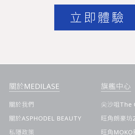
立即體驗
實現常年保持光滑細膩的肌膚質感，徹底去除多餘體毛無疑是關
炎夏日，為了展現完美身材曲線，光滑無瑕的雙腿更顯不可或缺
趾的毛髮處理得乾淨俐落，激光脫毛幾乎是最省心、最持久的選
關於MEDILASE
旗艦中心
療程融合先進醫療科技，為追求卓越美膚效果的顧客提供專業解
作為業界領先的醫療美容機構，MEDILASE推出的特色腿部激
理，有效降低傳統激光療法可能帶來的不適感。通過療程前冷卻
關於我們
尖沙咀The 
膚刺激；同步於激光發射時的瞬間降溫，將肌膚表層溫度維持在
升治療過程的舒適度，更能保障表皮組織的完整性，能夠在安全
關於ASPHODEL BEAUTY
旺角朗豪坊2
驗。
私隱政策
旺角MOKO
與傳統脫毛方式相比，這種科學化的脫腳毛療程具有諸多優勢。