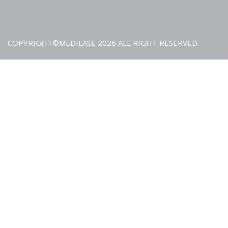
小腿脫毛見效節奏：
1–2 周內出現“胡椒點”（黑點）並陸續脫落；
2–3 次後體感明顯變稀、變慢；
COPYRIGHT©MEDILASE 2026 ALL RIGHT RESERVED.
療程完成後進入長效維持期，後續按需補打（例如每 6–12 個
關於腿部與腳背/腳趾的差異
小腿/膝蓋：面積大、毛幹較粗，能量與冷卻尤為關鍵；
腳背/腳趾：皮薄骨凸、感覺更敏感，建議小光斑+充分冷卻，