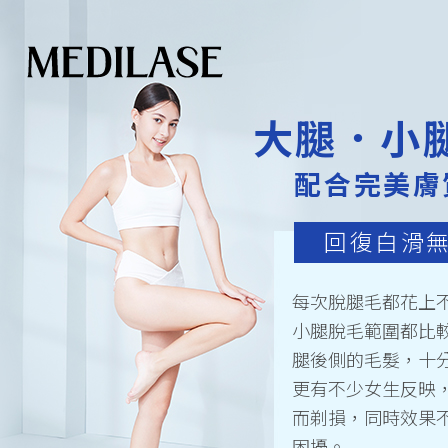
大腿．小
配合完美膚
回復白滑
每次脫腿毛都花上
小腿脫毛範圍都比
腿後側的毛髮，十
更有不少女生反映
而剃損，同時效果
困擾。