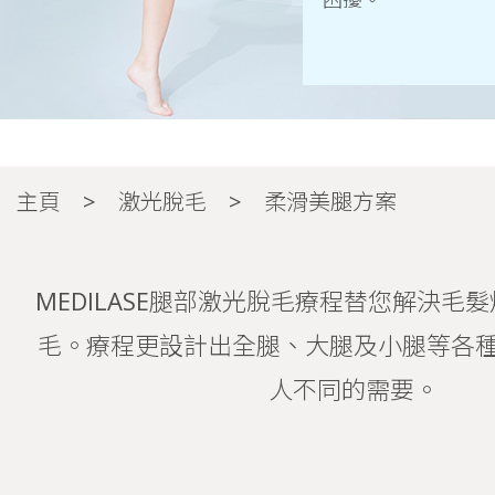
脫腳毛 | 小腿脫毛 | 腿部激光脫毛
主頁
激光脫毛
柔滑美腿方案
MEDILASE
想無時無刻盡顯光滑美腿，脫腳毛是不二之法；MEDILASE小
MEDILASE腿部激光脫毛療程替您解決毛髮
激光脫毛科技，舒適快速讓肌膚回復淨白無瑕質感。激光脫腳毛
更輕鬆自在。
毛。療程更設計出全腿、大腿及小腿等各
脫毛
人不同的需要。
脫面毛
脫唇毛
小腿脫毛
腋下脫毛
bikini 脫毛