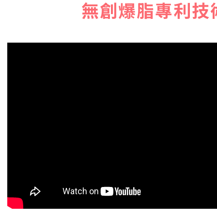
無創爆脂專利技