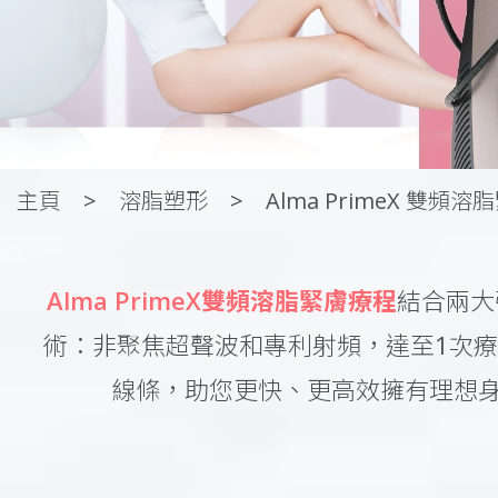
主頁
溶脂塑形
Alma PrimeX 雙頻溶
Alma PrimeX雙頻溶脂緊膚療程
結合兩大
術：非聚焦超聲波和專利射頻，達至1次
線條，助您更快、更高效擁有理想