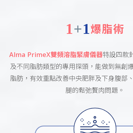
1
+
1
爆脂術
Alma PrimeX雙頻溶脂緊膚儀器
特設四款
及不同脂肪類型的專用探頭，能做到無創
脂肪，有效重點改善中央肥胖及下身腹部
腿的鬆弛贅肉問題。