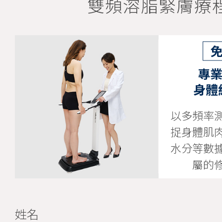
雙頻溶脂緊膚療
專業
身體
以多頻率
捉身體肌
水分等數
屬的
姓名