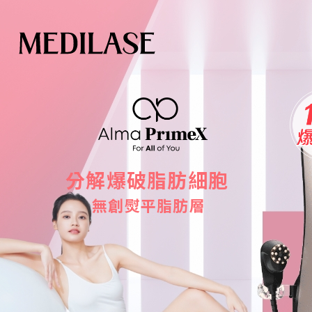
分
解
爆
破
脂
肪
細
胞
無
創
熨
平
脂
肪
層