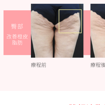
臀部
改善橙皮
脂肪
療程前
療程