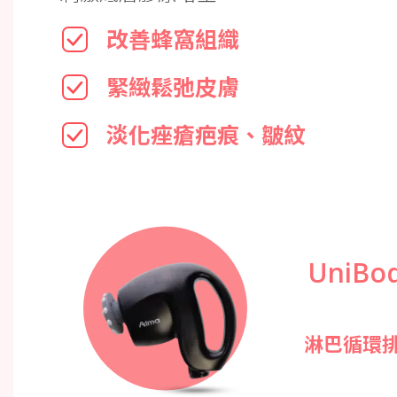
改善蜂窩組織
緊緻鬆弛皮膚
淡化痤瘡疤痕、皺紋
UniBo
淋巴循環