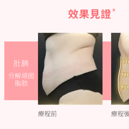
*
效果見證
肚腩
分解頑固
脂肪
療程前
療程