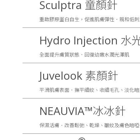
Sculptra 童顏針
重啟膠原蛋白自生，促進肌膚彈性．親和低刺
Hydro Injection 
全面提升膚質狀態．回復幼嫩水潤光澤肌
Juvelook 素顏針
平滑肌膚表面．撫平細紋、收細毛孔、淡化暗
NEAUVIA™冰冰針
保濕活膚．改善鬆弛、乾燥、皺紋及膚色暗啞