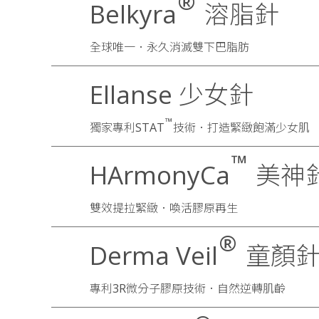
®
Belkyra
溶脂針
全球唯一．永久消滅雙下巴脂肪
Ellanse 少女針
™
獨家專利STAT
技術．打造緊緻飽滿少女肌
™
HArmonyCa
美神
雙效提拉緊緻．喚活膠原再生
®
Derma Veil
童顏
專利3R微分子膠原技術．自然逆轉肌齡