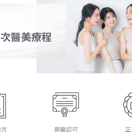
萬次醫美療程
廠方
原廠認可
正