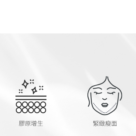
膠原增生
緊緻瘦面