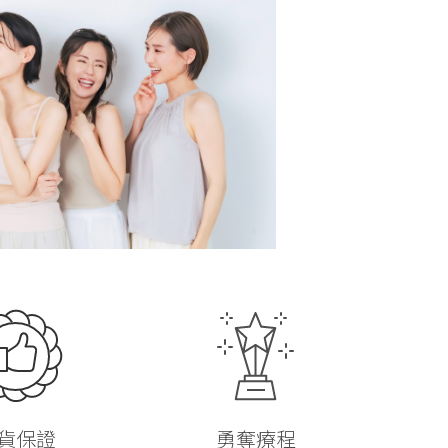
貨保證
勇奪療程