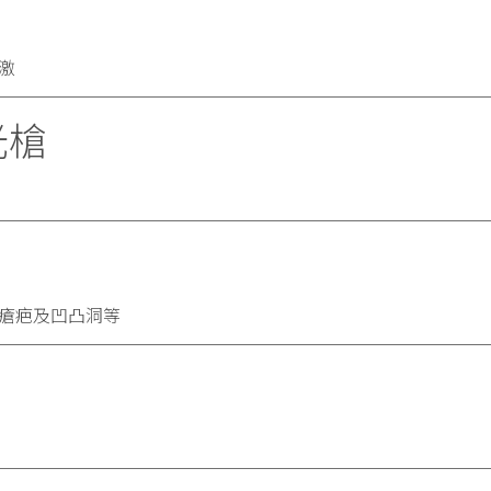
激
水光槍
瘡疤及凹凸洞等