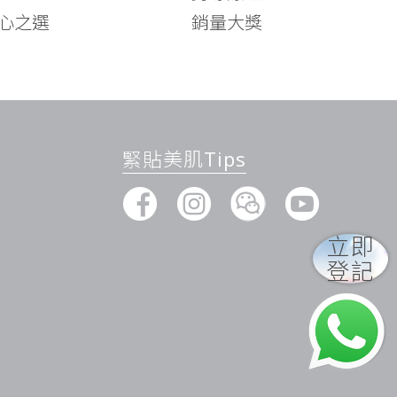
心之選
銷量大獎
緊貼美肌Tips
立即
登記