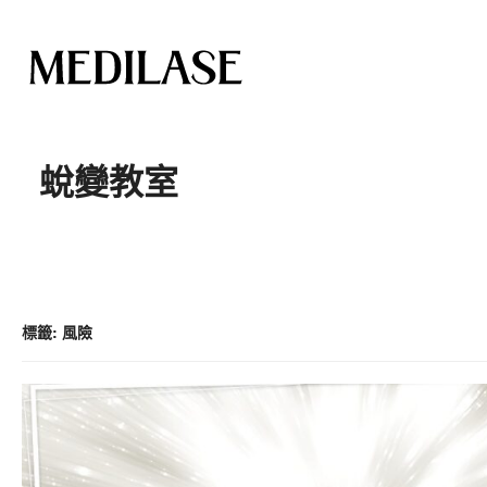
跳
至
蛻變教室
內
容
標籤:
風險