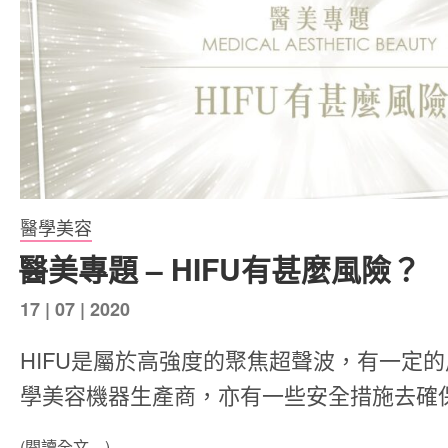
醫學美容
醫美專題 – HIFU有甚麼風險？
發
17 | 07 | 2020
表
HIFU是屬於高強度的聚焦超聲波，有一定
於
學美容機器生產商，亦有一些安全措施去確
(閱讀全文…)