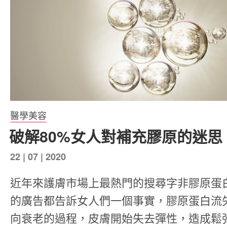
醫學美容
破解80%女人對補充膠原的迷思
發
22 | 07 | 2020
表
近年來護膚市場上最熱門的搜尋字非膠原蛋
於
的廣告都告訴女人們一個事實，膠原蛋白流
向衰老的過程，皮膚開始失去彈性，造成鬆