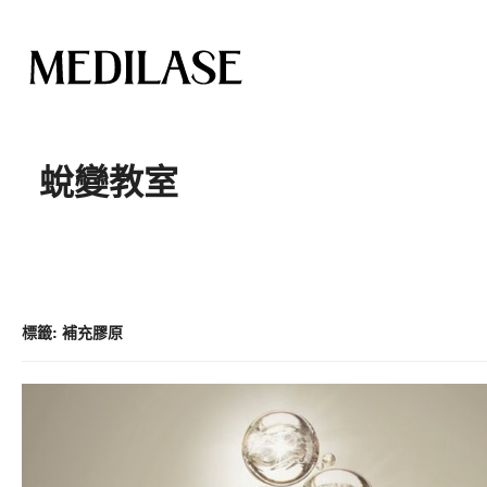
跳
至
蛻變教室
內
容
標籤:
補充膠原