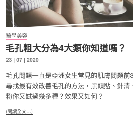
醫學美容
毛孔粗大分為4大類你知道嗎？
發
23 | 07 | 2020
表
毛孔問題一直是亞洲女生常見的肌膚問題前
於
尋找最有效改善毛孔的方法，黑頭貼、針清
粉你又試過幾多種？效果又如何？
(閱讀全文…)