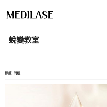
跳
至
蛻變教室
內
容
標籤:
問題