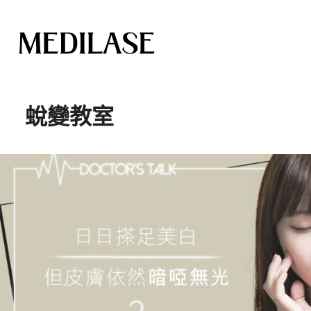
跳
至
蛻變教室
內
容