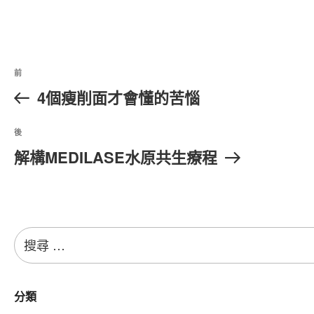
文
上
前
章
一
4個瘦削面才會懂的苦惱
篇
導
文
覽
下
後
章
篇
解構MEDILASE水原共生療程
文
章
搜
尋：
分類