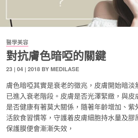
醫學美容
對抗膚色暗啞的關鍵
發
23 | 04 | 2018
BY
MEDILASE
表
膚色暗啞其實是衰老的徵兆，皮膚開始暗淡
於
已進入衰老階段。皮膚是否光澤緊緻，與皮
是否健康有著莫大關係，隨著年齡增加、紫
活飲食習慣等，守護着皮膚細胞持水量及膠
保護膜便會漸漸失效，