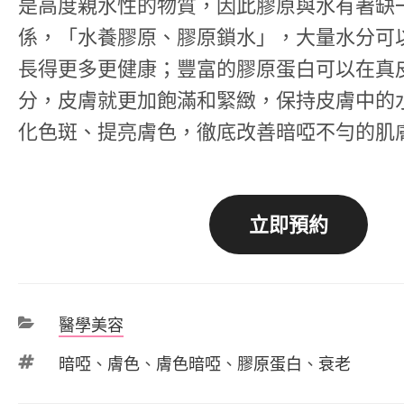
是高度親水性的物質，因此膠原與水有著缺
係，「水養膠原、膠原鎖水」，大量水分可
長得更多更健康；豐富的膠原蛋白可以在真
分，皮膚就更加飽滿和緊緻，保持皮膚中的
化色斑、提亮膚色，徹底改善暗啞不勻的肌
立即預約
分
醫學美容
類
標
暗啞
、
膚色
、
膚色暗啞
、
膠原蛋白
、
衰老
籤