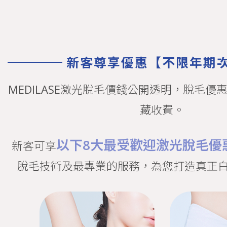
激光脫毛價錢概覽｜熱選脫毛部
惠 - MEDILASE
MEDILASE激光脫毛價錢根據不同熱選部位及組合，提供脫毛
新客尊享優惠【不限年期
NO.1女生最愛療程組合：腋下＋上唇FREE下唇激光脫毛。另
超過30萬正評見證，全港NO.1口碑脫毛品牌。
MEDILASE激光脫毛價錢公開透明，脫毛優
脫毛
脫面毛
藏收費。
脫唇毛
小腿脫毛
腋下脫毛
以下8大最受歡迎激光脫毛優
新客可享
bikini 脫毛
毛囊角質化
脫毛技術及最專業的服務，為您打造真正
腋下美白療程
脫毛學生
脫毛優惠
脫毛方法
Candela Gentlelase Pro
全身脫毛